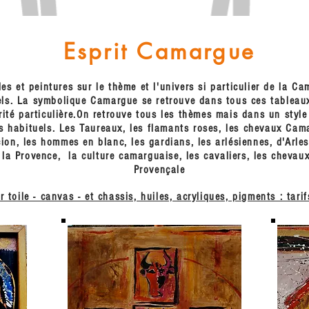
Esprit Camargue
les et peintures sur le thème et l'univers si particulier de la C
nels. La symbolique Camargue se retrouve dans tous ces tableau
ité particulière.
On retrouve tous les thèmes mais dans un style 
s habituels. Les Taureaux, les flamants roses, les chevaux Cam
cion, les hommes en blanc, les gardians, les arlésiennes, d'Arles
la Provence, la culture camarguaise, les cavaliers, les chevaux
Provençale
r toile - canvas - et chassis, huiles, acryliques, pigments : tar