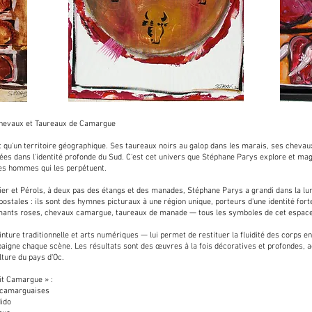
Chevaux et Taureaux de Camargue
 qu'un territoire géographique. Ses taureaux noirs au galop dans les marais, ses chevaux
ées dans l'identité profonde du Sud. C'est cet univers que Stéphane Parys explore et mag
 des hommes qui les perpétuent.
ier et Pérols, à deux pas des étangs et des manades, Stéphane Parys a grandi dans la lum
ostales : ils sont des hymnes picturaux à une région unique, porteurs d'une identité for
mants roses, chevaux camargue, taureaux de manade — tous les symboles de cet espace 
ture traditionnelle et arts numériques — lui permet de restituer la fluidité des corps 
aigne chaque scène. Les résultats sont des œuvres à la fois décoratives et profondes, 
lture du pays d'Oc.
it Camargue » :
 camarguaises
ido