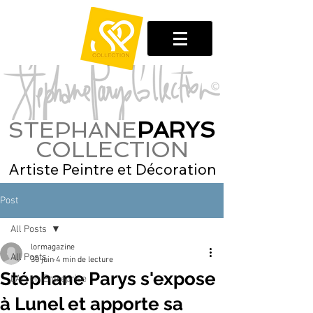
STEPHANE
PARYS
COLLECTION
Artiste Peintre et Décoration
Post
All Posts
lormagazine
All Posts
30 juin
4 min de lecture
Stéphane Parys s'expose
L'Art en Entreprise
à Lunel et apporte sa