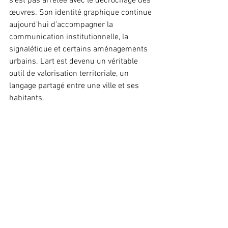
s’est pas arrêtée avec le décrochage des 
œuvres. Son identité graphique continue 
aujourd’hui d’accompagner la 
communication institutionnelle, la 
signalétique et certains aménagements 
urbains. L’art est devenu un véritable 
outil de valorisation territoriale, un 
langage partagé entre une ville et ses 
habitants.
Ici à Lunel, cette démarche trouve 
naturellement une résonance 
particulière où chaque œuvre dialogue 
avec son environnement. Son 
patrimoine n’est pas seulement 
constitué de pierres, de monuments ou 
de paysages, il est fait de regards, de 
souvenirs, d’émotions, de transmission, 
de mémoire collective, des images qui 
doivent rayonner au-delà de ses 